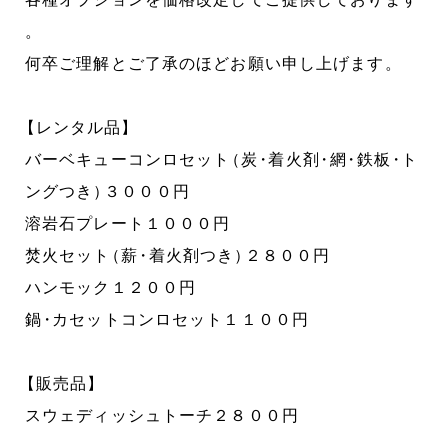
。
何卒ご理解とご了承のほどお願い申し上げます
。
【
レンタル品
】
バーベキューコンロセット
（
炭
・
着火剤
・
網
・
鉄板
・
ト
ングつき
）
３０００円
溶岩石プレート１０００円
焚火セット
（
薪
・
着火剤つき
）
２８００円
ハンモック１２００円
鍋
・
カセットコンロセット１１００円
【
販売品
】
スウェディッシュトーチ２８００円