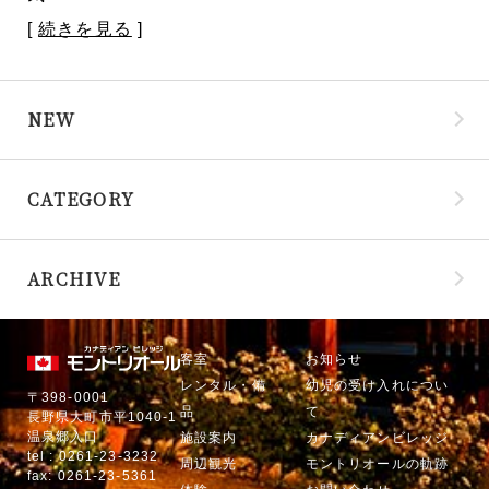
[
続きを見る
]
NEW
CATEGORY
ARCHIVE
客室
お知らせ
レンタル・備
幼児の受け入れについ
〒398-0001
品
て
長野県大町市平1040-1
温泉郷入口
施設案内
カナディアンビレッジ
tel : 0261-23-3232
周辺観光
モントリオールの軌跡
fax: 0261-23-5361