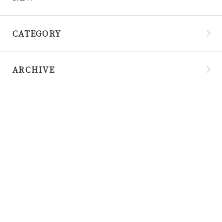
CATEGORY
ARCHIVE
客室
お知らせ
レンタル・備
幼児の受け入れについ
〒398-0001
品
て
長野県大町市平1040-1
温泉郷入口
施設案内
カナディアンビレッジ
tel : 0261-23-3232
周辺観光
モントリオールの軌跡
fax: 0261-23-5361
体験
お問い合わせ
立山黒部アル
予約確認・変更・キャ
ペンルート
ンセル
アクセス
宿泊約款