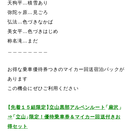
天狗平…積雪あり
弥陀ヶ原…見ごろ
弘法…色づきなかば
美女平…色づきはじめ
称名滝…まだ
＿＿＿＿＿＿＿＿
お得な乗車優待券つきのマイカー回送宿泊パックが
あります
この機会にぜひご利用ください
【
先着１５組限定
】
立山黒部アルペンルート
「
扇沢
」
⇒
「
立山
」
限定！優待乗車券＆マイカー回送付きお
得セット